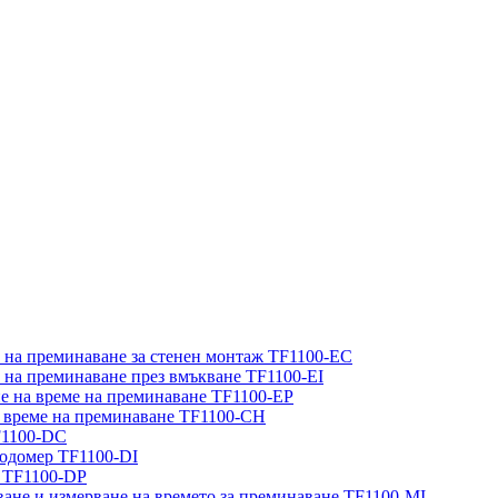
е на преминаване за стенен монтаж TF1100-EC
е на преминаване през вмъкване TF1100-EI
не на време на преминаване TF1100-EP
на време на преминаване TF1100-CH
F1100-DC
ходомер TF1100-DI
р TF1100-DP
ване и измерване на времето за преминаване TF1100-MI