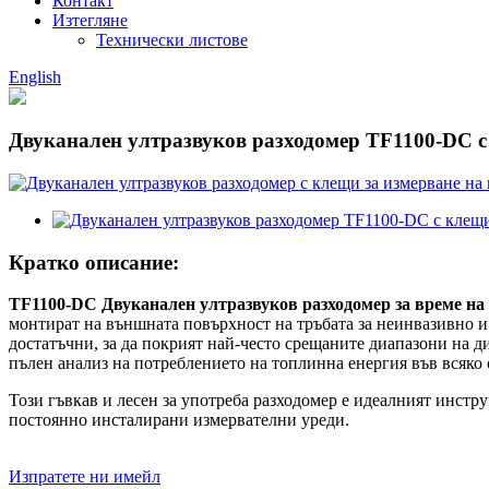
Контакт
Изтегляне
Технически листове
English
Двуканален ултразвуков разходомер TF1100-DC с
Кратко описание:
TF1100-DC Двуканален ултразвуков разходомер за време на 
монтират на външната повърхност на тръбата за неинвазивно и
достатъчни, за да покрият най-често срещаните диапазони на 
пълен анализ на потреблението на топлинна енергия във всяко
Този гъвкав и лесен за употреба разходомер е идеалният инстр
постоянно инсталирани измервателни уреди.
Изпратете ни имейл