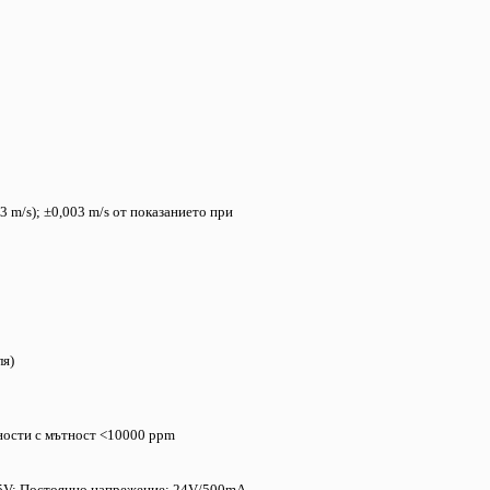
3 m/s); ±0,003 m/s от показанието при
ля)
чности с мътност <10000 ppm
5V; Постоянно напрежение: 24V/500mA