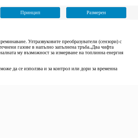
Принцип
Размерен
преминаване. Ултразвуковите преобразуватели (сензори) с
течнени газове в напълно запълнена тръба.
.
Два чифта
оналната му възможност за измерване на топлинна енергия
може да се използва и за контрол или дори за временна