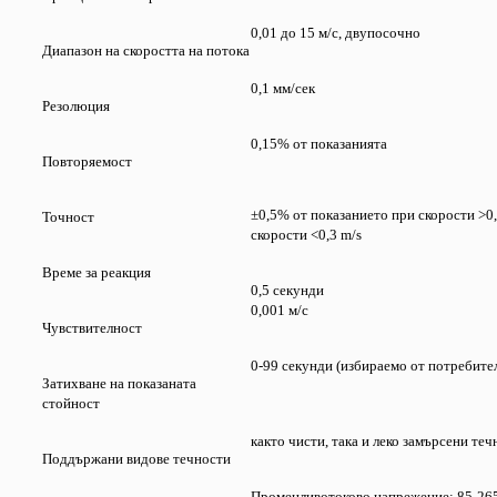
0,01 до 15 м/с, двупосочно
Диапазон на скоростта на потока
0,1 мм/сек
Резолюция
0,15% от показанията
Повторяемост
±0,5% от показанието при скорости >0,
Точност
скорости <0,3 m/s
Време за реакция
0,5 секунди
0,001 м/с
Чувствителност
0-99 секунди (избираемо от потребите
Затихване на показаната
стойност
както чисти, така и леко замърсени те
Поддържани видове течности
Променливотоково напрежение: 85-26