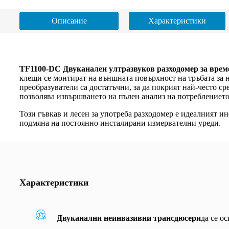
Описание
Характеристики
TF1100-DC Двуканален ултразвуков разходомер за време
клещи се монтират на външната повърхност на тръбата за 
преобразуватели са достатъчни, за да покрият най-често с
позволява извършването на пълен анализ на потреблението
Този гъвкав и лесен за употреба разходомер е идеалният и
подмяна на постоянно инсталирани измервателни уреди.
Характеристики
Двуканални неинвазивни трансдюсери
да се о