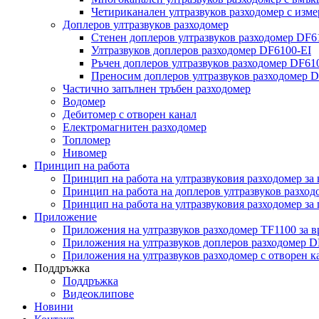
Четириканален ултразвуков разходомер с изме
Доплеров ултразвуков разходомер
Стенен доплеров ултразвуков разходомер DF
Ултразвуков доплеров разходомер DF6100-EI
Ръчен доплеров ултразвуков разходомер DF6
Преносим доплеров ултразвуков разходомер 
Частично запълнен тръбен разходомер
Водомер
Дебитомер с отворен канал
Електромагнитен разходомер
Топломер
Нивомер
Принцип на работа
Принцип на работа на ултразвуковия разходомер за 
Принцип на работа на доплеров ултразвуков разход
Принцип на работа на ултразвуковия разходомер за
Приложение
Приложения на ултразвуков разходомер TF1100 за 
Приложения на ултразвуков доплеров разходомер 
Приложения на ултразвуков разходомер с отворен 
Поддръжка
Поддръжка
Видеоклипове
Новини