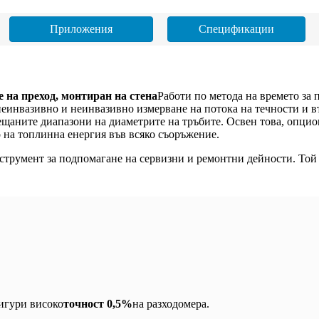
Приложения
Спецификации
 на преход, монтиран на стена
Работи по метода на времето за 
неинвазивно и неинвазивно измерване на потока на течности и в
рещаните диапазони на диаметрите на тръбите. Освен това, опци
 на топлинна енергия във всяко съоръжение.
нструмент за подпомагане на сервизни и ремонтни дейности. Той 
сигури високо
точност 0,5%
на разходомера.