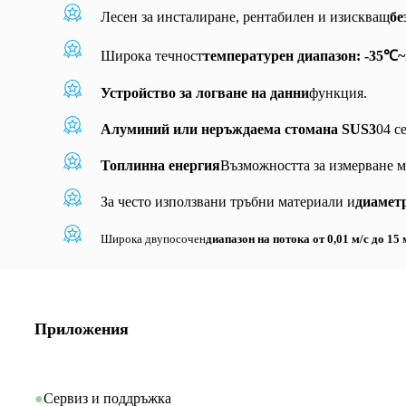
Лесен за инсталиране, рентабилен и изискващ
бе
Широка течност
температурен диапазон: -35℃
Устройство за логване на данни
функция.
Алуминий или неръждаема стомана SUS3
04 с
Топлинна енергия
Възможността за измерване м
За често използвани тръбни материали и
диаметр
Широка двупосочен
диапазон на потока от 0,01 м/с до 15 
Приложения
●
Сервиз и поддръжка