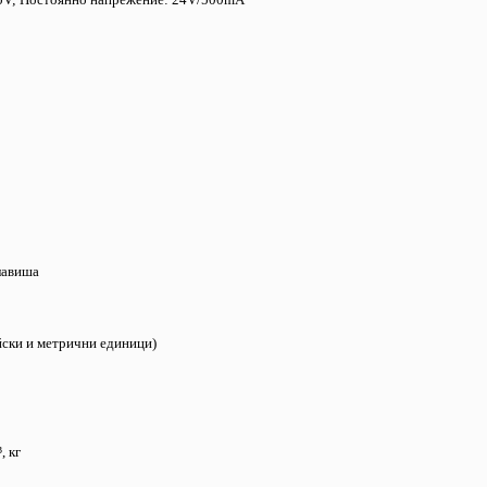
клавиша
йски и метрични единици)
, кг