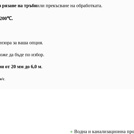
з рязане на тръби
или прекъсване на обработката.
~200℃.
ензора за ваша опция.
оже да бъде по избор.
и от 20 мм до 6,0 м
.
м/с
.
●
Водна и канализационна про