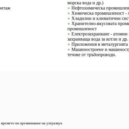
морска вода и др.)
онтаж
●
Нефтохимическа промишлен
●
Химическа промишленост - хл
●
Хладилни и климатични сис
●
Хранително-вкусовата проми
промишленост
●
Електрозахранване - атомни 
захранваща вода за котли и др.
●
Приложения в металургията
●
Машиностроене и машиностро
течове от тръбопроводи.
 времето на преминаване на ултразвук