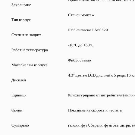
Захранване
Стенен монтаж
Тип корпус
IP66 съгласно EN60529
Степен на защита
-10℃ до +60℃
Работна температура
Фибростъкло
Материал на корпуса
4.3'' цветен LCD дисплей с 5 реда, 16 
Дисплей
Единици
Конфигурирано от потребителя (англи
Оцени
Показване на скорост и честота
Сумирано
галони, фут³, барели, фунтове, литри, м³