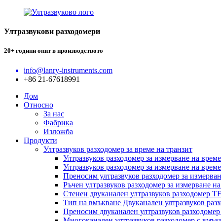
Ултразвукови разходомери
20+ години опит в производството
info@lanry-instruments.com
+86 21-67618991
Дом
Относно
За нас
Фабрика
Изложба
Продукти
Ултразвуков разходомер за време на транзит
Ултразвуков разходомер за измерване на врем
Ултразвуков разходомер за измерване на врем
Преносим ултразвуков разходомер за измерва
Ръчен ултразвуков разходомер за измерване 
Стенен двуканален ултразвуков разходомер T
Тип на вмъкване Двуканален ултразвуков раз
Преносим двуканален ултразвуков разходоме
Многоканален ултразвуков разходомер с вмък