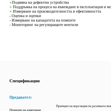
●
Подмяна на дефектни устройства
●
Поддръжка на процеса на въвеждане в експлоатация и м
●
Измерване на производителността и ефективността
- Оценка и оценки
- Измерване на капацитета на помпите
- Мониторинг на регулиращите вентили
Спецификации
Предавател
:
Принцип на корелация на разликата във
Принцип на измерване