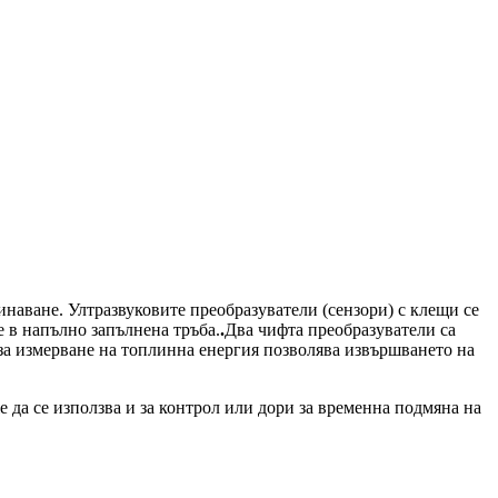
инаване. Ултразвуковите преобразуватели (сензори) с клещи се
 в напълно запълнена тръба.
.
Два чифта преобразуватели са
 за измерване на топлинна енергия позволява извършването на
 да се използва и за контрол или дори за временна подмяна на