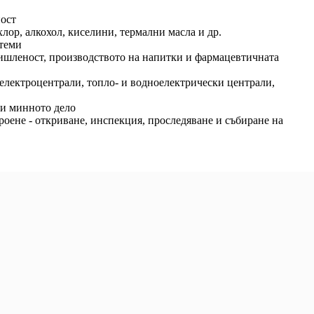
ост
ор, алкохол, киселини, термални масла и др.
теми
шленост, производството на напитки и фармацевтичната
електроцентрали, топло- и водноелектрически централи,
 и минното дело
ене - откриване, инспекция, проследяване и събиране на