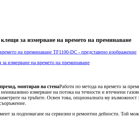
 клещи за измерване на времето на преминаване
преход, монтиран на стена
Работи по метода на времето за прем
 неинвазивно измерване на потока на течности и втечнени газове
диаметрите на тръбите. Освен това, опционалната му възможност
 съоръжение.
умент за подпомагане на сервизни и ремонтни дейности. Той може