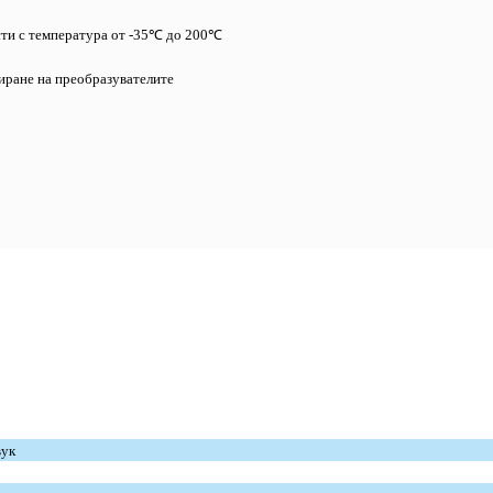
сти с температура от -35℃ до 200℃
лиране на преобразувателите
вук