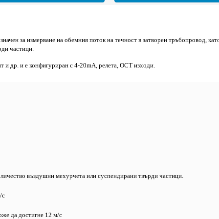
значен за измерване на обемния поток на течност в затворен тръбопровод, кат
рди частици.
 и др. и е конфигуриран с 4-20mA, релета, OCT изходи.
количество въздушни мехурчета или суспендирани твърди частици.
/с
оже да достигне 12 м/с