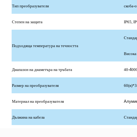
Тип преобразуватели
скоба-о
Степен на защита
IP65, I
Станда
Подходяща температура на течността
Висока
Диапазон на диаметъра на тръбата
40-
4
00
Размер на преобразувателя
60(в)*
Материал на преобразувателя
Алумин
Дължина на кабела
Станда