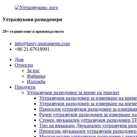
Ултразвукови разходомери
20+ години опит в производството
info@lanry-instruments.com
+86 21-67618991
Дом
Относно
За нас
Фабрика
Изложба
Продукти
Ултразвуков разходомер за време на транзит
Ултразвуков разходомер за измерване на врем
Ултразвуков разходомер за измерване на врем
Преносим ултразвуков разходомер за измерва
Ръчен ултразвуков разходомер за измерване 
Стенен двуканален ултразвуков разходомер T
Тип на вмъкване Двуканален ултразвуков раз
Преносим двуканален ултразвуков разходоме
Многоканален ултразвуков разходомер с вмък