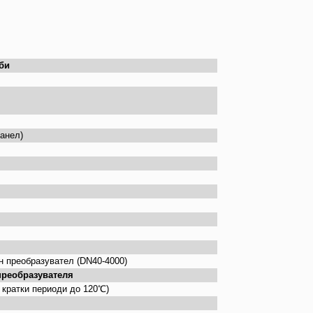
би
анел)
н преобразувател (DN40-4000)
преобразувателя
а кратки периоди до 120
℃
)