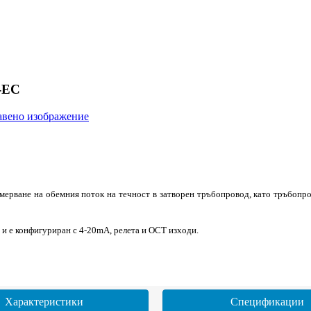
-EC
змерване на обемния поток на течност в затворен тръбопровод, като тръбопро
 и е конфигуриран с 4-20mA, релета и OCT изходи.
Характеристики
Спецификации