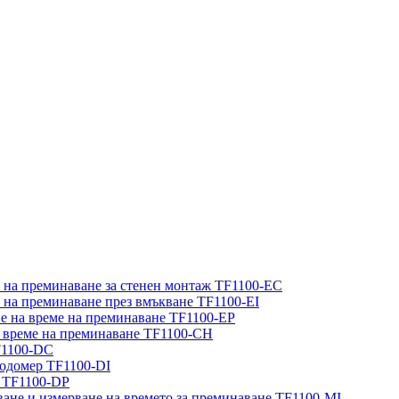
е на преминаване за стенен монтаж TF1100-EC
е на преминаване през вмъкване TF1100-EI
не на време на преминаване TF1100-EP
на време на преминаване TF1100-CH
F1100-DC
ходомер TF1100-DI
р TF1100-DP
ване и измерване на времето за преминаване TF1100-MI