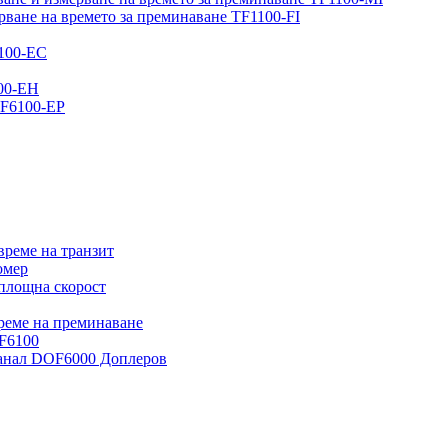
рване на времето за преминаване TF1100-FI
6100-EC
100-EH
DF6100-EP
време на транзит
омер
 площна скорост
време на преминаване
DF6100
канал DOF6000 Доплеров