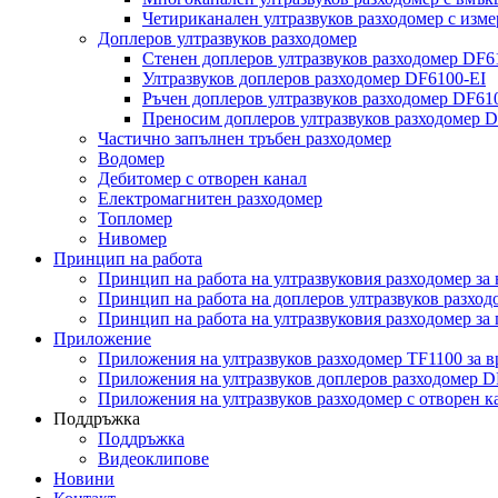
Четириканален ултразвуков разходомер с изме
Доплеров ултразвуков разходомер
Стенен доплеров ултразвуков разходомер DF
Ултразвуков доплеров разходомер DF6100-EI
Ръчен доплеров ултразвуков разходомер DF6
Преносим доплеров ултразвуков разходомер 
Частично запълнен тръбен разходомер
Водомер
Дебитомер с отворен канал
Електромагнитен разходомер
Топломер
Нивомер
Принцип на работа
Принцип на работа на ултразвуковия разходомер за 
Принцип на работа на доплеров ултразвуков разход
Принцип на работа на ултразвуковия разходомер за
Приложение
Приложения на ултразвуков разходомер TF1100 за 
Приложения на ултразвуков доплеров разходомер 
Приложения на ултразвуков разходомер с отворен 
Поддръжка
Поддръжка
Видеоклипове
Новини