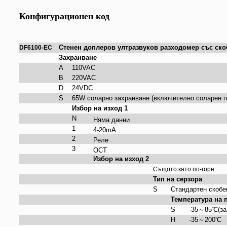
Конфигурационен код
Стенен доплеров ултразвуков разходомер със ско
DF6100-EC
Захранване
A
110VAC
B
220VAC
D
24VDC
S
65W соларно захранване (включително соларен п
Избор на изход 1
N
Няма данни
1
4-20mA
2
Реле
3
ОСТ
Избор на изход 2
Същото като по-горе
Тип на серзора
S
Стандартен скобе
Температура на 
S
-35
～
85
℃
(з
H
-35
～
200
℃