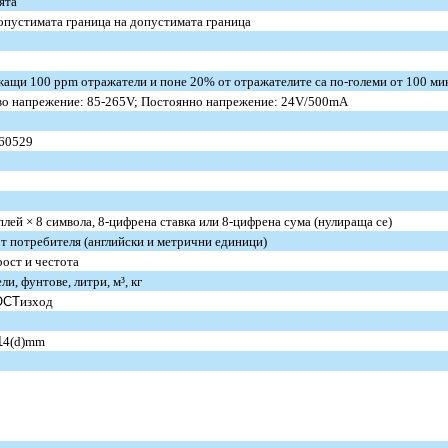
ята
допустимата граница на допустимата граница
ащи 100 ppm отражатели и поне 20% от отражателите са по-големи от 100 ми
о напрежение: 85-265V; Постоянно напрежение: 24V/500mA
N60529
лей × 8 символа, 8-цифрена ставка или 8-цифрена сума (нулираща се)
т потребителя (английски и метрични единици)
рост и честота
ли, фунтове, литри, м³, кг
OCT
изход
1
4(d)mm