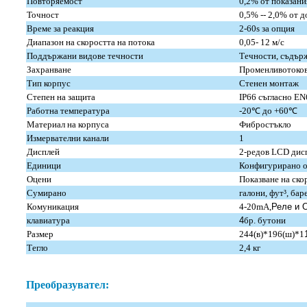
Повторяемост
0,2% от показани
Точност
0,5% -- 2,0% от 
Време за реакция
2-60s за опция
Диапазон на скоростта на потока
0,05- 12 м/с
Поддържани видове течности
Течности, съдърж
Захранване
Променливотоков
Тип корпус
Стенен монтаж
Степен на защита
IP66 съгласно E
Работна температура
-20℃ до +60℃
Материал на корпуса
Фибростъкло
Измервателни канали
1
Дисплей
2-редов LCD дисп
Единици
Конфигурирано о
Оцени
Показване на ско
Сумирано
галони, фут³, баре
Комуникация
4-20mA,
Реле и 
клавиатура
4
бр. бутони
Размер
244(в)*196(ш)*1
Тегло
2,4 кг
Преобразувател: