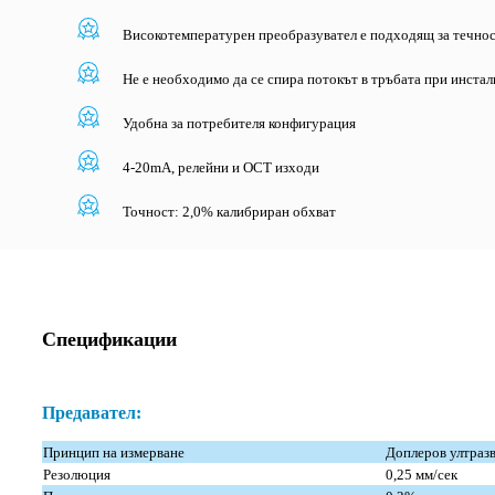
Високотемпературен преобразувател е подходящ за течно
Не е необходимо да се спира потокът в тръбата при инста
Удобна за потребителя конфигурация
4-20mA, релейни и OCT изходи
Точност: 2,0% калибриран обхват
Спецификации
Предавател:
Принцип на измерване
Доплеров ултраз
Резолюция
0,25 мм/сек