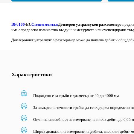
DF6100
-EC
Стенен монтаж
Доплеров ултразвуков разходомер
е предна
има определено количество въздушни мехурчета или суспендирани твъ
Доплеровият ултразвуков разходомер може да показва дебит и общ дебит
Характеристики
Подходящ е за тръби с диаметър от 40 до 4000 мм.
За замърсени течности трябва да се съдържа определено 
Отлична способност за измерване на нисък дебит, до 0,05 м
Широк диапазон на измерване на дебита, високият дебит м