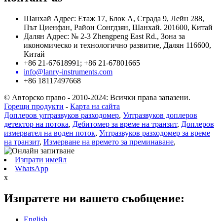
Шанхай Адрес: Етаж 17, Блок А, Сграда 9, Лейн 288,
Път Циенфан, Район Сонгдзян, Шанхай. 201600, Китай
Далян Адрес: № 2-3 Zhengpeng East Rd., Зона за
икономическо и технологично развитие, Далян 116600,
Китай
+86 21-67618991; +86 21-67801665
info@lanry-instruments.com
+86 18117497668
© Авторско право - 2010-2024: Всички права запазени.
Горещи продукти
-
Карта на сайта
Доплеров ултразвуков разходомер
,
Ултразвуков доплеров
детектор на потока
,
Дебитомер за време на транзит
,
Доплеров
измервател на воден поток
,
Ултразвуков разходомер за време
на транзит
,
Измерване на времето за преминаване
,
Изпрати имейл
WhatsApp
x
Изпратете ни вашето съобщение:
English