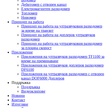
Водомер
Дебитомер с отворен канал
Електромагнитен разходомер
Топломер
Нивомер
Принцип на работа
Принцип на работа на ултразвуковия разходомер
за време на транзит
Принцип на работа на доплеров ултразвуков
разходомер
Принцип на работа на ултразвуковия разходомер
за площна скорост
Приложение
Приложения на ултразвуков разходомер TF1100 за
време на преминаване
Приложения на ултразвуков доплеров разходомер
DF6100
Приложения на ултразвуков разходомер с отворен
канал DOF6000 Доплеров
Поддръжка
Поддръжка
Видеоклипове
Новини
Контакт
Изтегляне