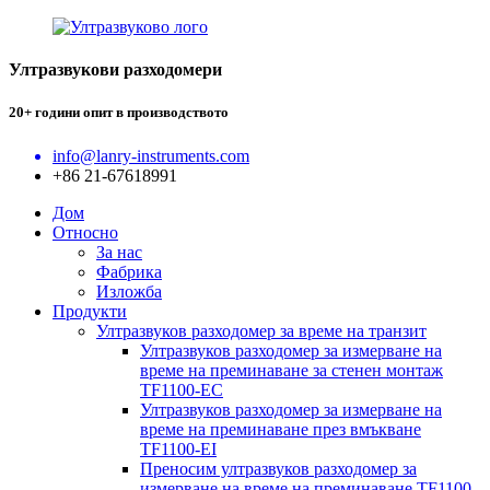
Ултразвукови разходомери
20+ години опит в производството
info@lanry-instruments.com
+86 21-67618991
Дом
Относно
За нас
Фабрика
Изложба
Продукти
Ултразвуков разходомер за време на транзит
Ултразвуков разходомер за измерване на
време на преминаване за стенен монтаж
TF1100-EC
Ултразвуков разходомер за измерване на
време на преминаване през вмъкване
TF1100-EI
Преносим ултразвуков разходомер за
измерване на време на преминаване TF1100-