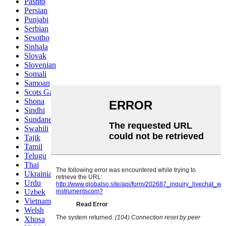
Pashto
Persian
Punjabi
Serbian
Sesotho
Sinhala
Slovak
Slovenian
Somali
Samoan
Scots Gaelic
Shona
Sindhi
Sundanese
Swahili
Tajik
Tamil
Telugu
Thai
Ukrainian
Urdu
Uzbek
Vietnamese
Welsh
Xhosa