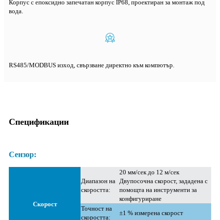
Корпус с епоксидно запечатан корпус IP68, проектиран за монтаж под
вода.
RS485/MODBUS изход, свързване директно към компютър.
Спецификации
Сензор:
20 мм/сек до 12 м/сек
Диапазон на
Двупосочна скорост, зададена с
скоростта:
помощта на инструменти за
конфигуриране
Скорост
Точност на
±1 % измерена скорост
скоростта: