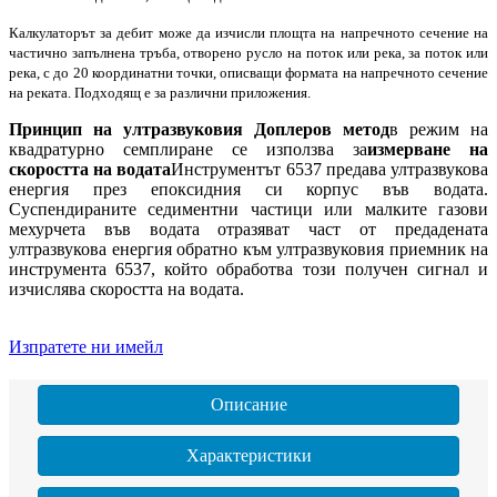
Калкулаторът за дебит може да изчисли площта на напречното сечение на
частично запълнена тръба, отворено русло на поток или река, за поток или
река, с до 20 координатни точки, описващи формата на напречното сечение
на реката. Подходящ е за различни приложения.
Принцип на ултразвуковия Доплеров метод
в режим на
квадратурно семплиране се използва за
измерване на
скоростта на водата
Инструментът 6537 предава ултразвукова
енергия през епоксидния си корпус във водата.
Суспендираните седиментни частици или малките газови
мехурчета във водата отразяват част от предадената
ултразвукова енергия обратно към ултразвуковия приемник на
инструмента 6537, който обработва този получен сигнал и
изчислява скоростта на водата.
Изпратете ни имейл
Описание
Характеристики