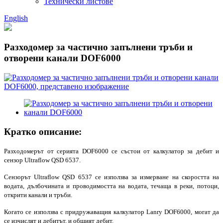
Технически листове
English
Разходомер за частично запълнени тръби и
отворени канали DOF6000
Кратко описание:
Разходомерът от серията DOF6000 се състои от калкулатор за дебит и
сензор Ultraflow QSD 6537.
Сензорът Ultraflow QSD 6537 се използва за измерване на скоростта на
водата, дълбочината и проводимостта на водата, течаща в реки, потоци,
открити канали и тръби.
Когато се използва с придружаващия калкулатор Lanry DOF6000, могат да
се изчислят и дебитът, и общият дебит.