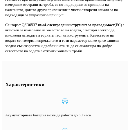
измерване отстрани на тръба, са по-подходящи за принципа на
налягането, докато други приложения в чисти отворени канали са по-
подходящи за ултразвуков принцип.
Сензорът QSD6537 има
4-електроден инструмент за проводимост
(EC) е
включен за измерване на качеството на водата, с четири електрода,
изложени на водата в горната част на инструмента. Качеството на
водата се измерва непрекъснато и този параметър може да се записва
заедно със скоростта и дълбочината, за да се анализира по-добре
естеството на водата в открити канали и тръби.
Характеристики
Акумулаторната батерия може да работи до 50 часа.