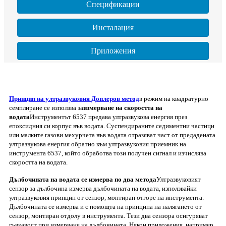
Спецификации
Инсталация
Приложения
Принцип на ултразвуковия Доплеров метод
в режим на квадратурно
семплиране се използва за
измерване на скоростта на
водата
Инструментът 6537 предава ултразвукова енергия през
епоксидния си корпус във водата. Суспендираните седиментни частици
или малките газови мехурчета във водата отразяват част от предадената
ултразвукова енергия обратно към ултразвуковия приемник на
инструмента 6537, който обработва този получен сигнал и изчислява
скоростта на водата.
Дълбочината на водата се измерва по два метода
Ултразвуковият
сензор за дълбочина измерва дълбочината на водата, използвайки
ултразвуковия принцип от сензор, монтиран отгоре на инструмента.
Дълбочината се измерва и с помощта на принципа на налягането от
сензор, монтиран отдолу в инструмента. Тези два сензора осигуряват
гъвкавост при измерване на дълбочината. Някои приложения, например