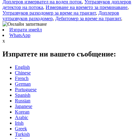
Доплеров измервател на воден поток
,
Ултразвуков доплеров
детектор на потока
,
Измерване на времето за преминаване
,
Ултразвуков разходомер за време на транзит
,
Доплеров
ултразвуков разходомер
,
Дебитомер за време на транзит
,
Изпрати имейл
WhatsApp
x
Изпратете ни вашето съобщение:
English
Chinese
French
German
Portuguese
Spanish
Russian
Japanese
Korean
Arabic
Irish
Greek
Turkish