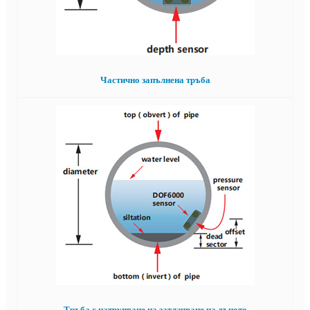
Частично запълнена тръба
Тръба с натрупване на затлачване на дъното