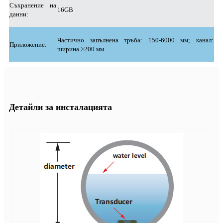
Съхранение на
16GB
данни:
Частично запълнена тръба: 150-6000 мм; канал:
Приложение:
ширина >200 мм
Детайли за инсталацията