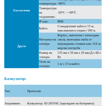
температура:
+60°C
Температура
Екологична
на
-20°C ~ +60°C
съхранение:
IP клас:
IP68
Стандартният кабел е 15 м,
Кабел:
максималната опция е 500 м.
Корпус, запечатан с епоксидна
Материал на
смола, монтажна скоба от
сензора:
неръждаема стомана клас 316 за
Други
морска употреба
Размер на
135 мм x 50 мм x 20 мм (Д x Ш x
сензора:
В)
Тегло на
1 кг с 15 м кабел
сензора:
Калкулатор:
Тип:
Преносим
Захранване:
Калкулатор: 85-265VAC (зареждане на батерията)